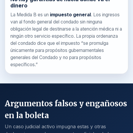
dinero
La Medida B es un
impuesto general
. Los ingresos
van al fondo general del condado sin ninguna
obligación legal de destinarse a la atención médica ni a
ningún otro servicio específico. La propia ordenanza
del condado dice que el impuesto “se promulga
únicamente para propósitos gubernamentales
generales del Condado y no para propósitos
específicos.”
Argumentos falsos y engañosos
en la boleta
Un caso judicial activo impugna estas y otras